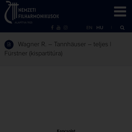
EN
HU
Wagner R. – Tannhäuser – teljes |
Fürstner (kispartitúra)
Kapcsolat