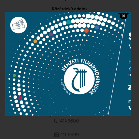
Közérdekű adatok
Sajtószoba
Adatvédelem
Impresszum
NEMZETI
FILHARMONIKUSOK
1095 Budapest, Komor Marcell u. 1. (Müpa)
411-6600
411-6699