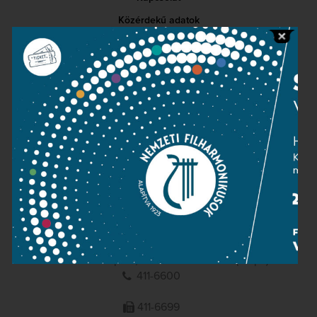
Közérdekű adatok
Sajtószoba
Adatvédelem
Impresszum
NEMZETI
FILHARMONIKUSOK
1095 Budapest, Komor Marcell u. 1. (Müpa)
411-6600
411-6699