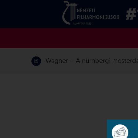
Wagner – A nürnbergi mesterdal