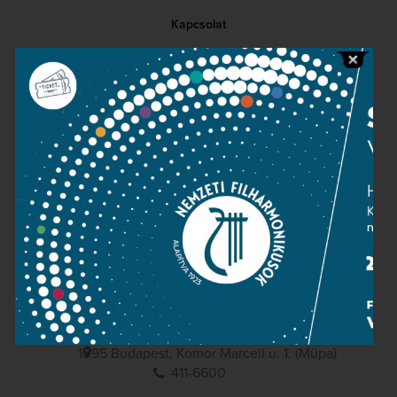
Kapcsolat
Közérdekű adatok
Sajtószoba
Adatvédelem
Impresszum
NEMZETI
FILHARMONIKUSOK
1095 Budapest, Komor Marcell u. 1. (Müpa)
411-6600