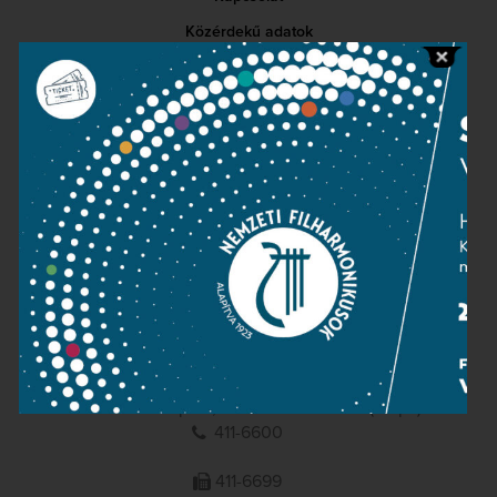
Közérdekű adatok
Sajtószoba
Adatvédelem
Impresszum
NEMZETI
FILHARMONIKUSOK
1095 Budapest, Komor Marcell u. 1. (Müpa)
411-6600
411-6699