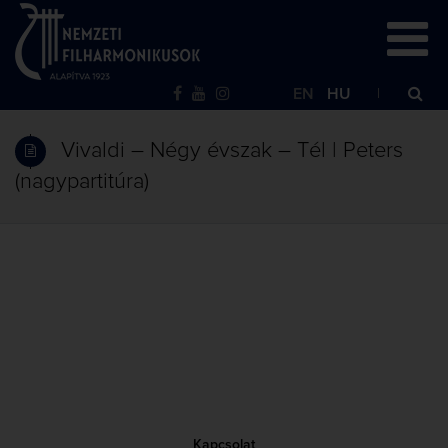
EN
HU
Vivaldi – Négy évszak – Tél | Peters
(nagypartitúra)
Kapcsolat