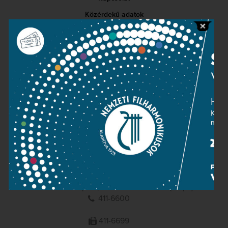
Közérdekű adatok
Sajtószoba
Adatvédelem
Impresszum
NEMZETI
FILHARMONIKUSOK
1095 Budapest, Komor Marcell u. 1. (Müpa)
411-6600
411-6699