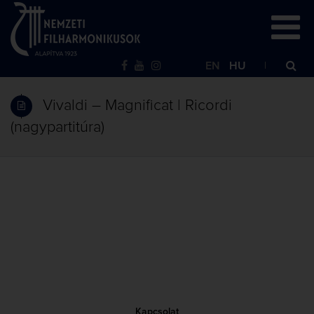
EN
HU
Vivaldi – Magnificat | Ricordi
(nagypartitúra)
Kapcsolat