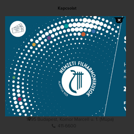
Kapcsolat
Közérdekű adatok
Sajtószoba
Adatvédelem
Impresszum
NEMZETI
FILHARMONIKUSOK
1095 Budapest, Komor Marcell u. 1. (Müpa)
411-6600