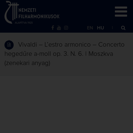
EN
HU
Vivaldi – L’estro armonico – Concerto
hegedűre a-moll op. 3. N. 6. | Moszkva
(zenekari anyag)