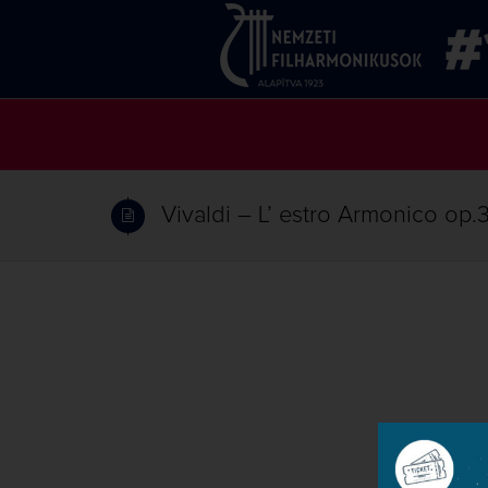
Vivaldi – L’ estro Armonico op.3