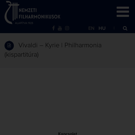
EN
HU
Vivaldi – Kyrie | Philharmonia
(kispartitúra)
Kapcsolat