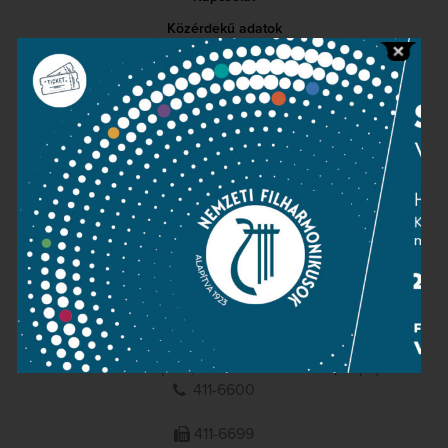
Közérdekű adatok
Sajtószoba
Adatvédelem
Impresszum
NEMZETI
FILHARMONIKUSOK
1095 Budapest, Komor Marcell u. 1. (Müpa)
411-6600
411-6699