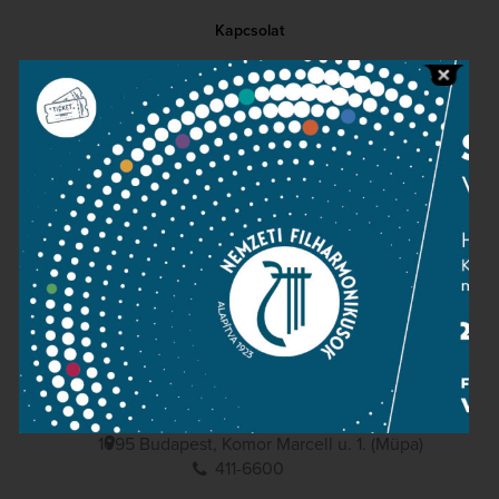
Kapcsolat
Közérdekű adatok
Sajtószoba
Adatvédelem
Impresszum
NEMZETI
FILHARMONIKUSOK
1095 Budapest, Komor Marcell u. 1. (Müpa)
411-6600