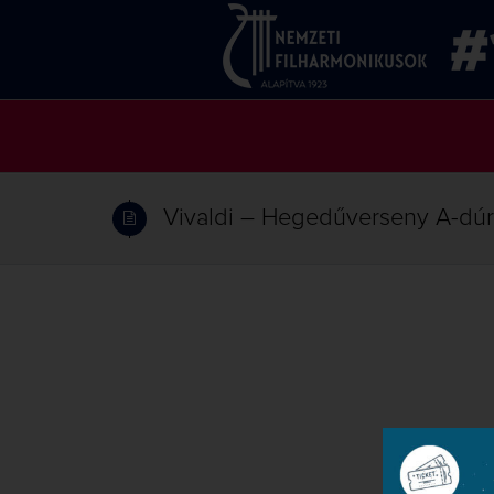
Vivaldi – Hegedűverseny A-dúr T