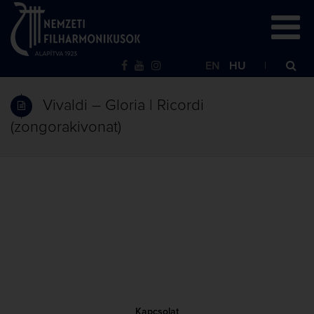
EN
HU
Vivaldi – Gloria | Ricordi
(zongorakivonat)
Kapcsolat