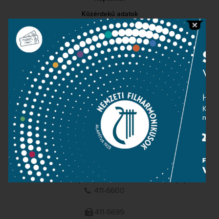
Közérdekű adatok
Sajtószoba
Adatvédelem
Impresszum
NEMZETI
FILHARMONIKUSOK
1095 Budapest, Komor Marcell u. 1. (Müpa)
411-6600
411-6699