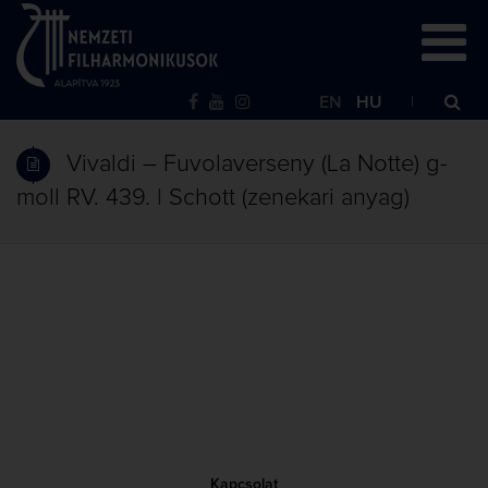
EN
HU
Vivaldi – Fuvolaverseny (La Notte) g-
moll RV. 439. | Schott (zenekari anyag)
Kapcsolat