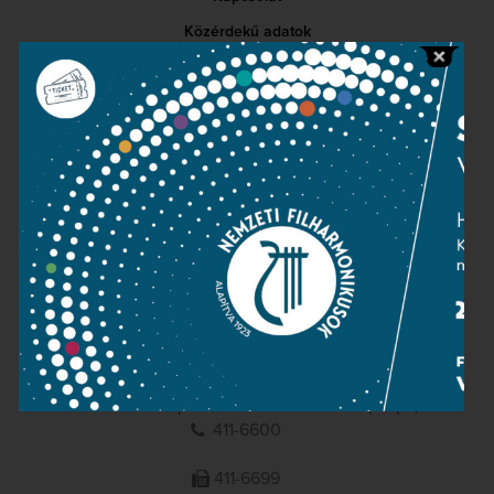
Közérdekű adatok
Sajtószoba
Adatvédelem
Impresszum
NEMZETI
FILHARMONIKUSOK
1095 Budapest, Komor Marcell u. 1. (Müpa)
411-6600
411-6699