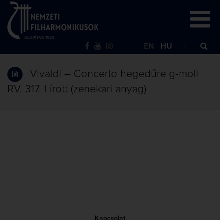
EN
HU
Vivaldi – Concerto hegedűre g-moll
RV. 317. | írott (zenekari anyag)
Kapcsolat