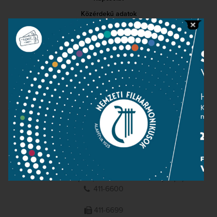
Közérdekű adatok
Sajtószoba
Adatvédelem
Impresszum
NEMZETI
FILHARMONIKUSOK
1095 Budapest, Komor Marcell u. 1. (Müpa)
411-6600
411-6699