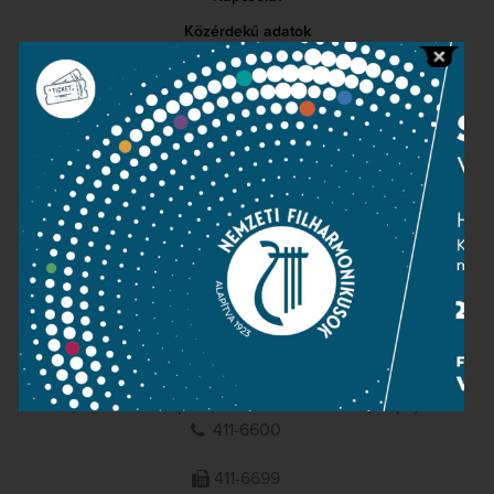
Közérdekű adatok
Sajtószoba
Adatvédelem
Impresszum
NEMZETI
FILHARMONIKUSOK
1095 Budapest, Komor Marcell u. 1. (Müpa)
411-6600
411-6699