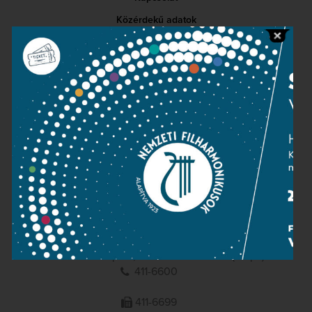
Közérdekű adatok
Sajtószoba
Adatvédelem
Impresszum
NEMZETI
FILHARMONIKUSOK
1095 Budapest, Komor Marcell u. 1. (Müpa)
411-6600
411-6699