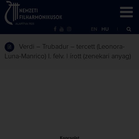
EN
HU
Verdi – Trubadur – tercett (Leonora-
Luna-Manrico) I. felv. | írott (zenekari anyag)
Kapcsolat