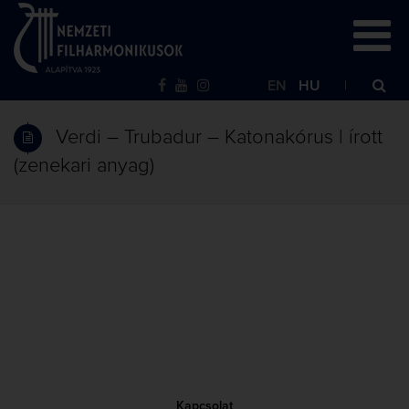
EN
HU
Verdi – Trubadur – Katonakórus | írott
(zenekari anyag)
Kapcsolat