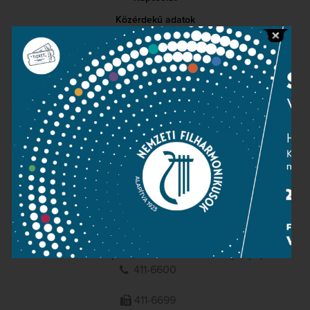
Közérdekű adatok
Sajtószoba
Adatvédelem
Impresszum
NEMZETI
FILHARMONIKUSOK
1095 Budapest, Komor Marcell u. 1. (Müpa)
411-6600
411-6699