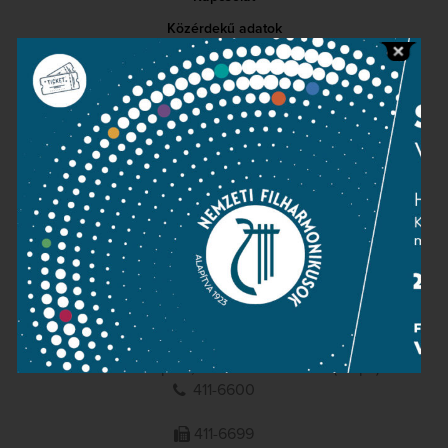
Közérdekű adatok
Sajtószoba
Adatvédelem
Impresszum
NEMZETI
FILHARMONIKUSOK
1095 Budapest, Komor Marcell u. 1. (Müpa)
411-6600
411-6699