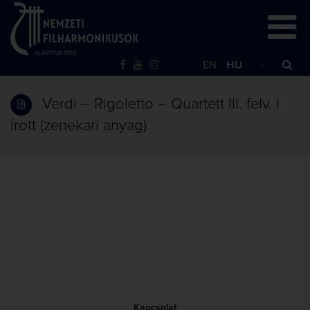
EN
HU
Verdi – Rigoletto – Quartett III. felv. |
írott (zenekari anyag)
Kapcsolat