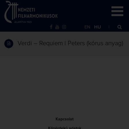
EN
HU
Verdi – Requiem | Peters (kórus anyag)
Kapcsolat
Közérdekű adatok