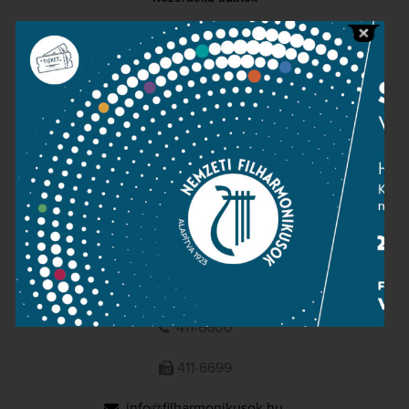
Sajtószoba
Adatvédelem
Impresszum
NEMZETI
FILHARMONIKUSOK
1095 Budapest, Komor Marcell u. 1. (Müpa)
411-6600
411-6699
info@filharmonikusok.hu