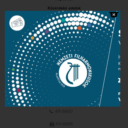
Közérdekű adatok
Sajtószoba
Adatvédelem
Impresszum
NEMZETI
FILHARMONIKUSOK
1095 Budapest, Komor Marcell u. 1. (Müpa)
411-6600
411-6699