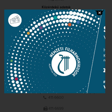
Közérdekű adatok
Sajtószoba
Adatvédelem
Impresszum
NEMZETI
FILHARMONIKUSOK
1095 Budapest, Komor Marcell u. 1. (Müpa)
411-6600
411-6699