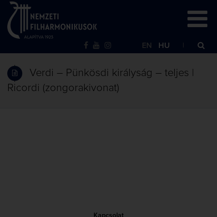
EN
HU
Verdi – Pünkösdi királyság – teljes |
Ricordi (zongorakivonat)
Kapcsolat