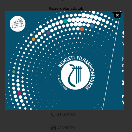
Közérdekű adatok
Sajtószoba
Adatvédelem
Impresszum
NEMZETI
FILHARMONIKUSOK
1095 Budapest, Komor Marcell u. 1. (Müpa)
411-6600
411-6699