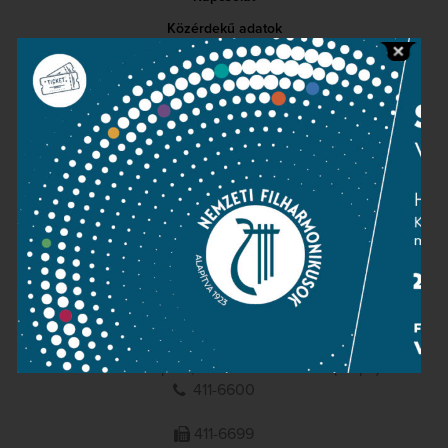
Közérdekű adatok
Sajtószoba
Adatvédelem
Impresszum
NEMZETI
FILHARMONIKUSOK
1095 Budapest, Komor Marcell u. 1. (Müpa)
411-6600
411-6699