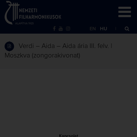
EN
HU
Verdi – Aida – Aida ária III. felv. |
Moszkva (zongorakivonat)
Kapcsolat