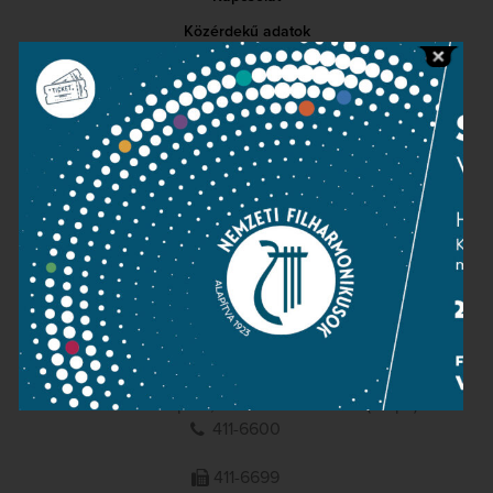
Közérdekű adatok
Sajtószoba
Adatvédelem
Impresszum
NEMZETI
FILHARMONIKUSOK
1095 Budapest, Komor Marcell u. 1. (Müpa)
411-6600
411-6699