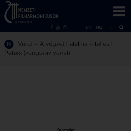
EN
HU
Verdi – A végzet hatalma – teljes |
Peters (zongorakivonat)
Kapcsolat