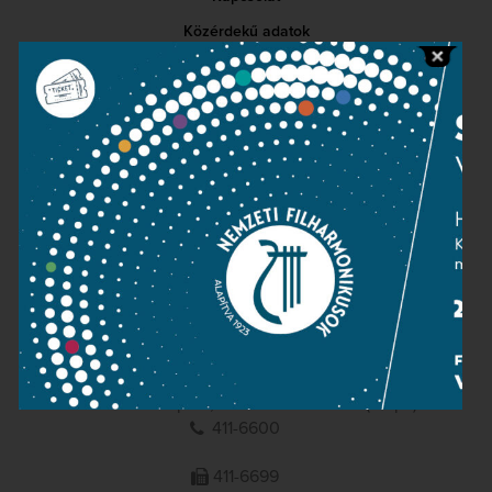
Közérdekű adatok
Sajtószoba
Adatvédelem
Impresszum
NEMZETI
FILHARMONIKUSOK
1095 Budapest, Komor Marcell u. 1. (Müpa)
411-6600
411-6699