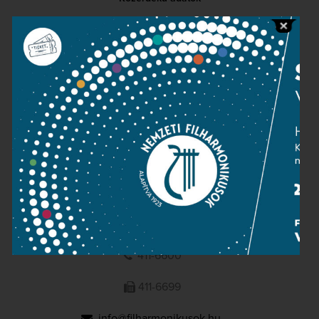
Sajtószoba
Adatvédelem
Impresszum
NEMZETI
FILHARMONIKUSOK
1095 Budapest, Komor Marcell u. 1. (Müpa)
411-6600
411-6699
info@filharmonikusok.hu