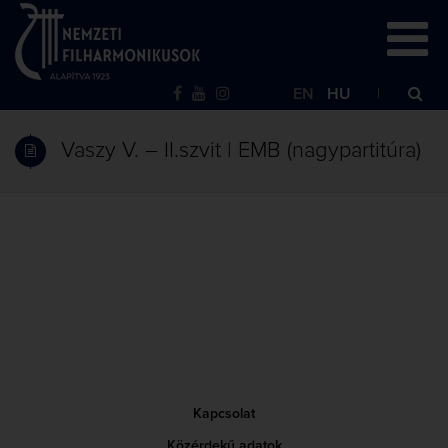
EN
HU
Vaszy V. – II.szvit | EMB (nagypartitúra)
Kapcsolat
Közérdekű adatok