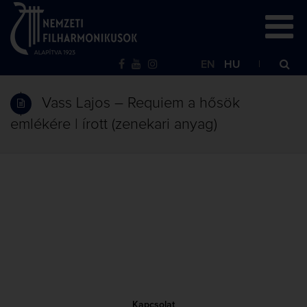
EN
HU
Vass Lajos – Requiem a hősök
emlékére | írott (zenekari anyag)
Kapcsolat