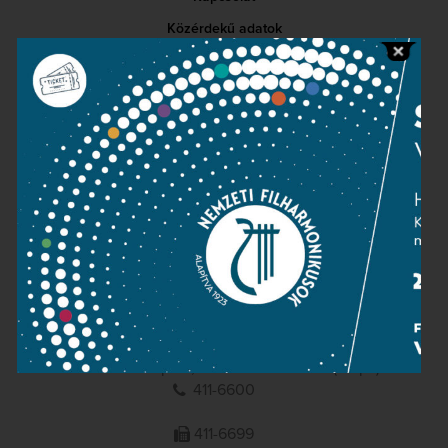
Közérdekű adatok
Sajtószoba
Adatvédelem
Impresszum
NEMZETI
FILHARMONIKUSOK
1095 Budapest, Komor Marcell u. 1. (Müpa)
411-6600
411-6699