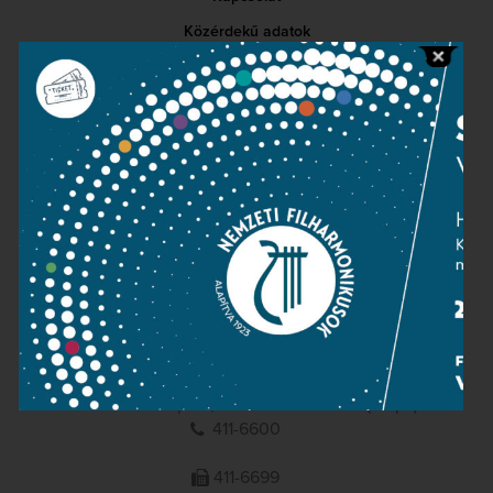
Közérdekű adatok
Sajtószoba
Adatvédelem
Impresszum
NEMZETI
FILHARMONIKUSOK
1095 Budapest, Komor Marcell u. 1. (Müpa)
411-6600
411-6699