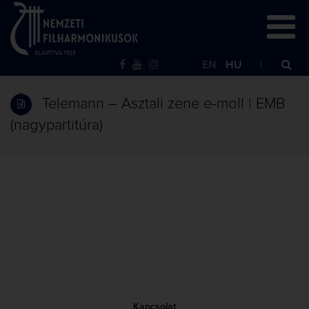
EN
HU
Telemann – Asztali zene e-moll | EMB
(nagypartitúra)
Kapcsolat