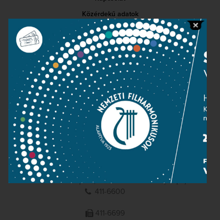
Közérdekű adatok
Sajtószoba
Adatvédelem
Impresszum
NEMZETI
FILHARMONIKUSOK
1095 Budapest, Komor Marcell u. 1. (Müpa)
411-6600
411-6699