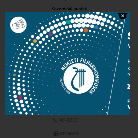
Közérdekű adatok
Sajtószoba
Adatvédelem
Impresszum
NEMZETI
FILHARMONIKUSOK
1095 Budapest, Komor Marcell u. 1. (Müpa)
411-6600
411-6699