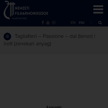
EN
HU
Tagliaferri – Passione – dal (tenor) |
írott (zenekari anyag)
Kapcsolat