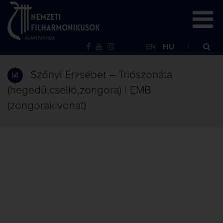
EN
HU
Szőnyi Erzsébet – Triószonáta
(hegedű,cselló,zongora) | EMB
(zongorakivonat)