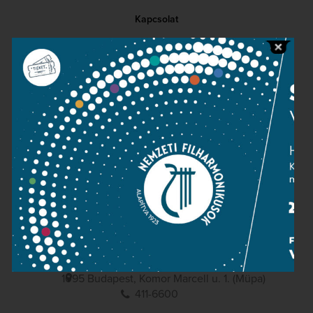
Kapcsolat
Közérdekű adatok
Sajtószoba
Adatvédelem
Impresszum
NEMZETI
FILHARMONIKUSOK
1095 Budapest, Komor Marcell u. 1. (Müpa)
411-6600