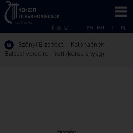
EN
HU
Szőnyi Erzsébet – Katonaének –
Balassi verseire | írott (kórus anyag)
Kapcsolat