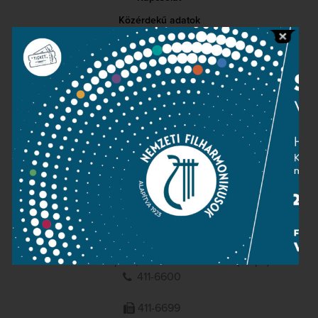
Közérdekű adatok
Sajtószoba
Adatvédelem
Impresszum
NEMZETI
FILHARMONIKUSOK
1095 Budapest, Komor Marcell u. 1. (Müpa)
411-6600
411-6699