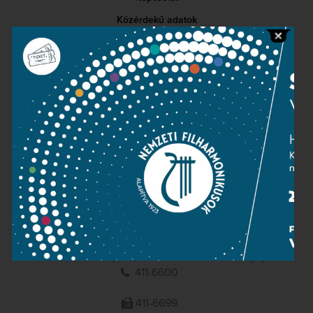
Közérdekű adatok
Sajtószoba
Adatvédelem
Impresszum
NEMZETI
FILHARMONIKUSOK
1095 Budapest, Komor Marcell u. 1. (Müpa)
411-6600
411-6699