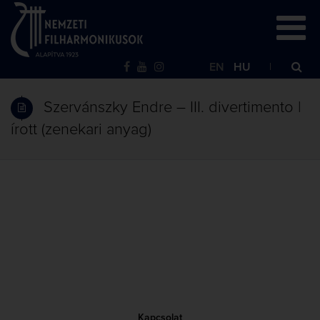
EN
HU
Szervánszky Endre – III. divertimento |
írott (zenekari anyag)
Kapcsolat