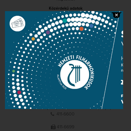
Közérdekű adatok
Sajtószoba
Adatvédelem
Impresszum
NEMZETI
FILHARMONIKUSOK
1095 Budapest, Komor Marcell u. 1. (Müpa)
411-6600
411-6699