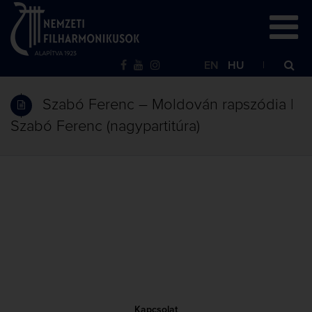
EN
HU
Szabó Ferenc – Moldován rapszódia |
Szabó Ferenc (nagypartitúra)
Kapcsolat