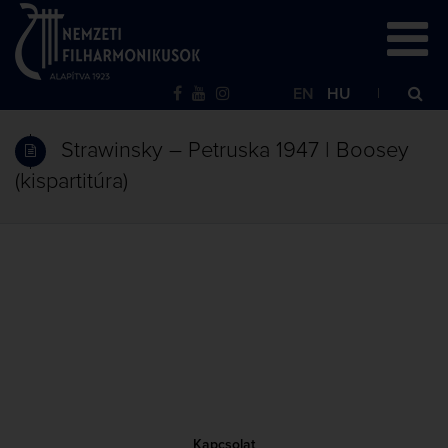
EN
HU
Strawinsky – Petruska 1947 | Boosey
(kispartitúra)
Kapcsolat