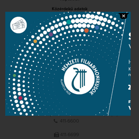
Közérdekű adatok
Sajtószoba
Adatvédelem
Impresszum
NEMZETI
FILHARMONIKUSOK
1095 Budapest, Komor Marcell u. 1. (Müpa)
411-6600
411-6699