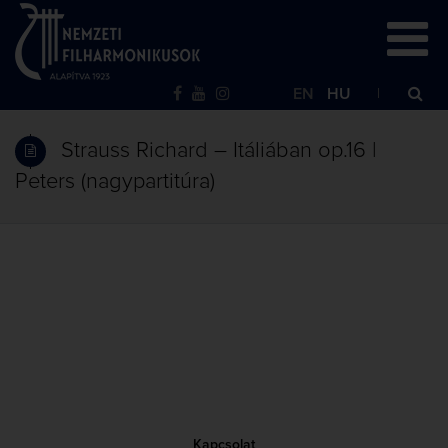
EN
HU
Strauss Richard – Itáliában op.16 |
Peters (nagypartitúra)
Kapcsolat