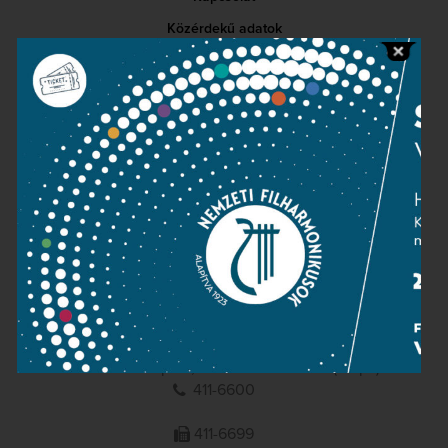
Közérdekű adatok
Sajtószoba
Adatvédelem
Impresszum
NEMZETI
FILHARMONIKUSOK
1095 Budapest, Komor Marcell u. 1. (Müpa)
411-6600
411-6699