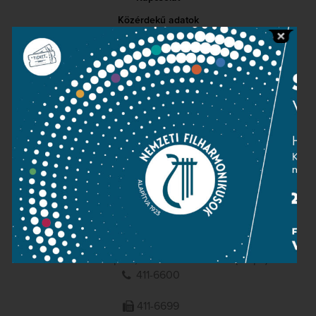
Közérdekű adatok
Sajtószoba
Adatvédelem
Impresszum
NEMZETI
FILHARMONIKUSOK
1095 Budapest, Komor Marcell u. 1. (Müpa)
411-6600
411-6699