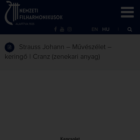
EN
HU
Strauss Johann – Művészélet –
keringő | Cranz (zenekari anyag)
Kapcsolat