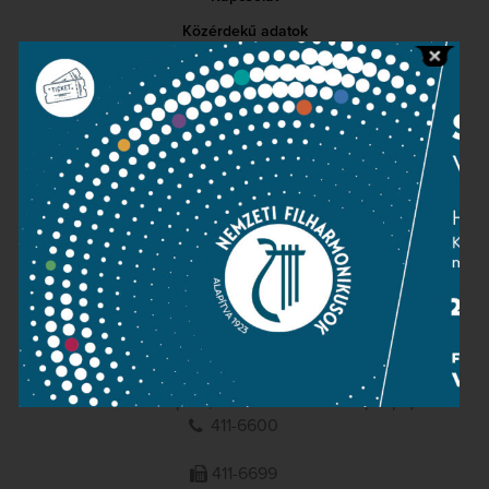
Közérdekű adatok
Sajtószoba
Adatvédelem
Impresszum
NEMZETI
FILHARMONIKUSOK
1095 Budapest, Komor Marcell u. 1. (Müpa)
411-6600
411-6699