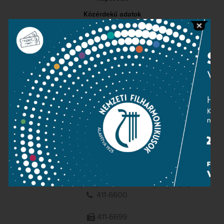
Közérdekű adatok
Sajtószoba
Adatvédelem
Impresszum
NEMZETI
FILHARMONIKUSOK
1095 Budapest, Komor Marcell u. 1. (Müpa)
411-6600
411-6699