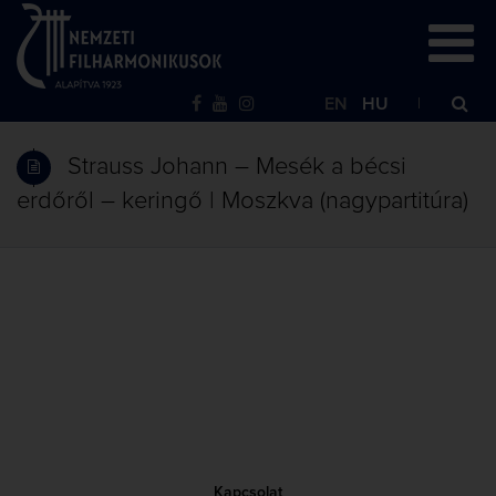
EN
HU
Strauss Johann – Mesék a bécsi
erdőről – keringő | Moszkva (nagypartitúra)
Kapcsolat