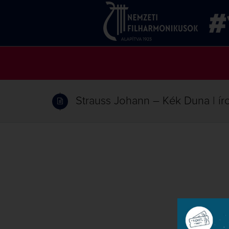
Strauss Johann – Kék Duna | íro