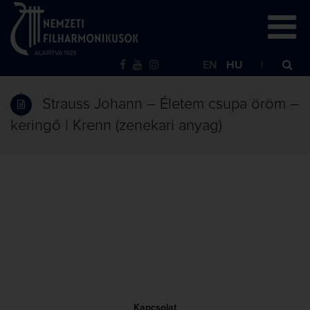
EN
HU
Strauss Johann – Életem csupa öröm –
keringő | Krenn (zenekari anyag)
Kapcsolat