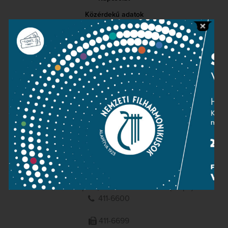
Közérdekű adatok
Sajtószoba
Adatvédelem
Impresszum
NEMZETI
FILHARMONIKUSOK
1095 Budapest, Komor Marcell u. 1. (Müpa)
411-6600
411-6699