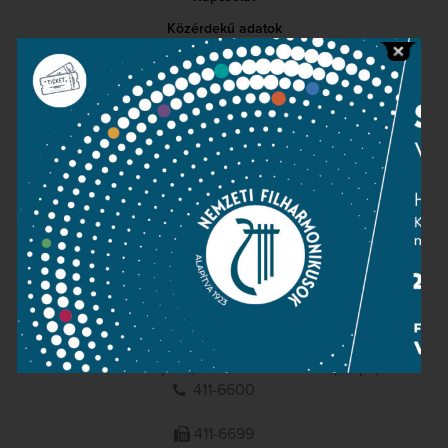
Közérdekű adatok
Sajtószoba
Adatvédelem
Impresszum
NEMZETI
FILHARMONIKUSOK
1095 Budapest, Komor Marcell u. 1. (Müpa)
411-6600
411-6699