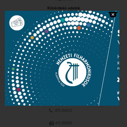
Közérdekű adatok
Sajtószoba
Adatvédelem
Impresszum
NEMZETI
FILHARMONIKUSOK
1095 Budapest, Komor Marcell u. 1. (Müpa)
411-6600
411-6699