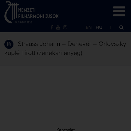
EN
HU
Strauss Johann – Denevér – Orlovszky
kuplé | írott (zenekari anyag)
Kapcsolat