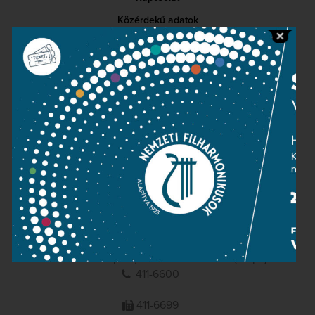
Közérdekű adatok
Sajtószoba
Adatvédelem
Impresszum
NEMZETI
FILHARMONIKUSOK
1095 Budapest, Komor Marcell u. 1. (Müpa)
411-6600
411-6699