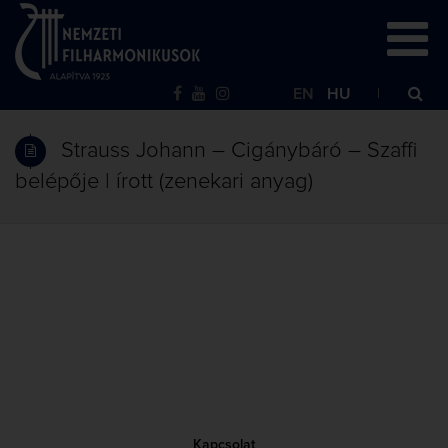
EN
HU
Strauss Johann – Cigánybáró – Szaffi
belépője | írott (zenekari anyag)
Kapcsolat