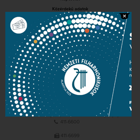
Közérdekű adatok
Sajtószoba
Adatvédelem
Impresszum
NEMZETI
FILHARMONIKUSOK
1095 Budapest, Komor Marcell u. 1. (Müpa)
411-6600
411-6699