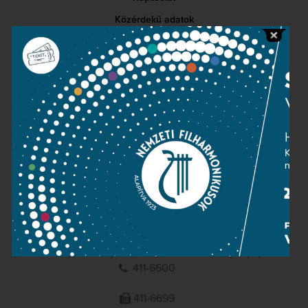
Közérdekű adatok
Sajtószoba
Adatvédelem
Impresszum
NEMZETI
FILHARMONIKUSOK
1095 Budapest, Komor Marcell u. 1. (Müpa)
411-6600
411-6699