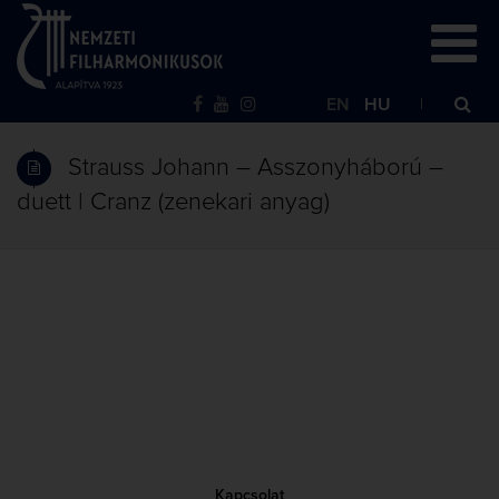
EN
HU
Strauss Johann – Asszonyháború –
duett | Cranz (zenekari anyag)
Kapcsolat