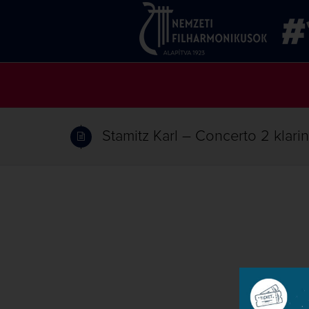
Stamitz Karl – Concerto 2 klarin