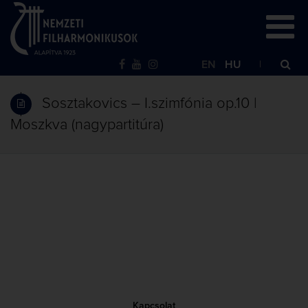
EN
HU
Sosztakovics – I.szimfónia op.10 |
Moszkva (nagypartitúra)
Kapcsolat