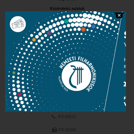
Közérdekű adatok
Sajtószoba
Adatvédelem
Impresszum
NEMZETI
FILHARMONIKUSOK
1095 Budapest, Komor Marcell u. 1. (Müpa)
411-6600
411-6699