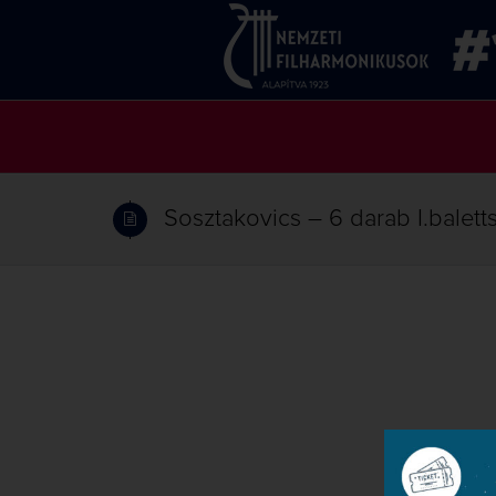
Sosztakovics – 6 darab I.baletts