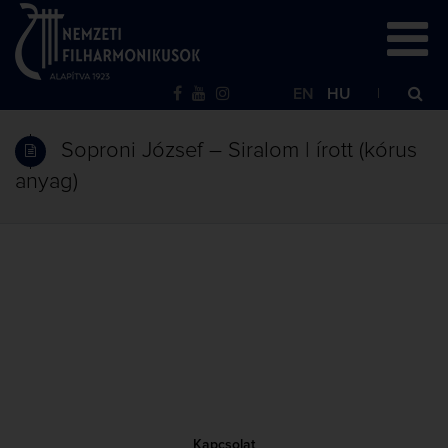
EN
HU
Soproni József – Siralom | írott (kórus
anyag)
Kapcsolat