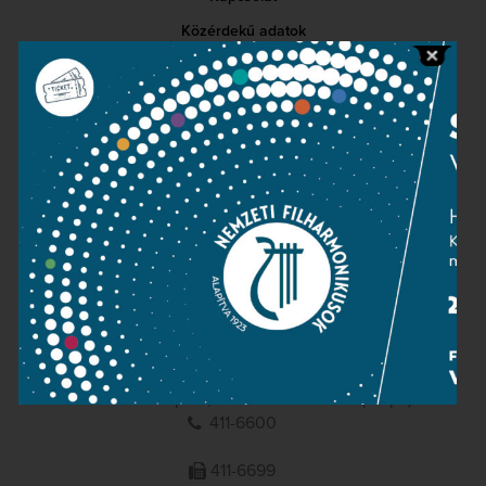
Közérdekű adatok
Sajtószoba
Adatvédelem
Impresszum
NEMZETI
FILHARMONIKUSOK
1095 Budapest, Komor Marcell u. 1. (Müpa)
411-6600
411-6699